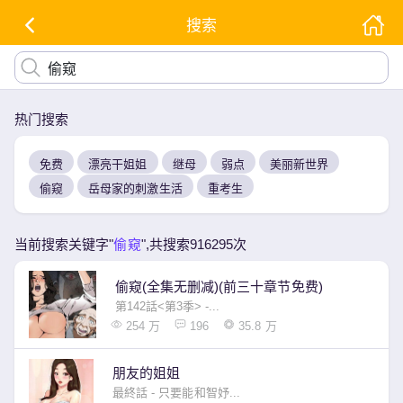
搜索
热门搜索
免费
漂亮干姐姐
继母
弱点
美丽新世界
偷窥
岳母家的刺激生活
重考生
当前搜索关键字"
偷窥
",共搜索916295次
偷窥(全集无删减)(前三十章节免费)
第142話<第3季> -...
254 万
196
35.8 万
朋友的姐姐
最終話 - 只要能和智妤...