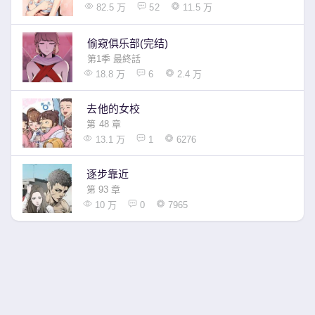
82.5 万
52
11.5 万
偷窥俱乐部(完结)
第1季 最終話
18.8 万
6
2.4 万
去他的女校
第 48 章
13.1 万
1
6276
逐步靠近
第 93 章
10 万
0
7965