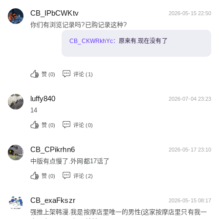
CB_IPbCWKtv
2026-05-15 22:50
你们有浏览记录吗?已购记录这种?
CB_CKWRkhYc：
原来有.现在没有了
赞 (
0
)
评论 (1)
luffy840
2026-07-04 23:23
14
赞 (
0
)
评论 (0)
CB_CPikrhn6
2026-05-17 23:10
中版有点慢了.外网都17话了
赞 (
0
)
评论 (2)
CB_exaFkszr
2026-05-15 08:17
强推上架韩漫.我是按摩店里唯一的男性(这家按摩店里只有我一