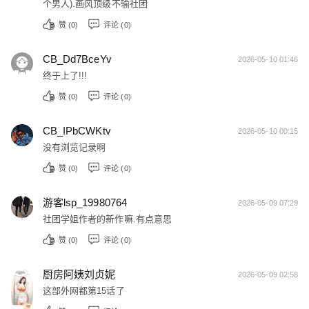
个男人).画风顶级不输社团
赞 (
0
)
评论 (0)
CB_Dd7BceYv
2026-05-10 01:46
终于上了!!!
赞 (
0
)
评论 (0)
CB_IPbCWKtv
2026-05-10 00:15
没有浏览记录啊
赞 (
0
)
评论 (0)
游客lsp_19980764
2026-05-09 07:29
社团学姐作者的新作嘛.有点意思
赞 (
0
)
评论 (0)
厨房阿姨刘贞妮
2026-05-09 02:58
这部外网都第15话了