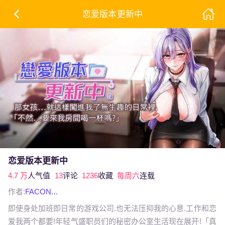
恋爱版本更新中
恋爱版本更新中
4.7 万
人气值
13
评论
1236
收藏
每周六
连载
作者:
FACON...
即使身处加班即日常的游戏公司.也无法压抑我的心意.工作和恋
爱我两个都要!年轻气盛职员们的秘密办公室生活现在展开!「真