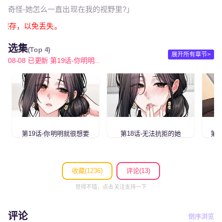
奇怪-她怎么一直出现在我的视野里?」
截图保存，以免丢失。
选集
(Top 4)
展开所有章节>
08-08 已更新 第19话-你明明...
第19话-你明明就很想要
第18话-无法抗拒的她
第1
收藏(
1236
)
评论(13)
觉得不错，点击关注支持一下
评论
倒序浏览