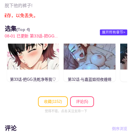
脱下他的裤子!
必截图保存，以免丢失。
选集
(Top 4)
展开所有章节>
08-01 已更新 第33话-把GG...
第33话-把GG洗乾净等我♡
第32话-与嘉蓝姐彻夜缠绵
收藏(
1152
)
评论(5)
觉得不错，点击关注支持一下
评论
倒序浏览