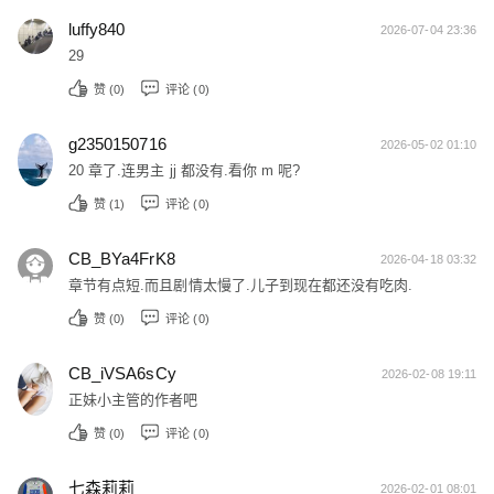
luffy840
2026-07-04 23:36
29
赞 (
0
)
评论 (0)
g2350150716
2026-05-02 01:10
20 章了.连男主 jj 都没有.看你 m 呢?
赞 (
1
)
评论 (0)
CB_BYa4FrK8
2026-04-18 03:32
章节有点短.而且剧情太慢了.儿子到现在都还没有吃肉.
赞 (
0
)
评论 (0)
CB_iVSA6sCy
2026-02-08 19:11
正妹小主管的作者吧
赞 (
0
)
评论 (0)
七森莉莉
2026-02-01 08:01