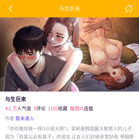
与生巨来
与生巨来
4.1 万
人气值
5
评论
1152
收藏
每周六
连载
作者:
暂未录入
「你也像你爸一样GG很大吧?」吴彬是韩国最大根男人的儿子.
因为「有其父必有其子」的谣言.让女人们对他非常好奇.爭相想