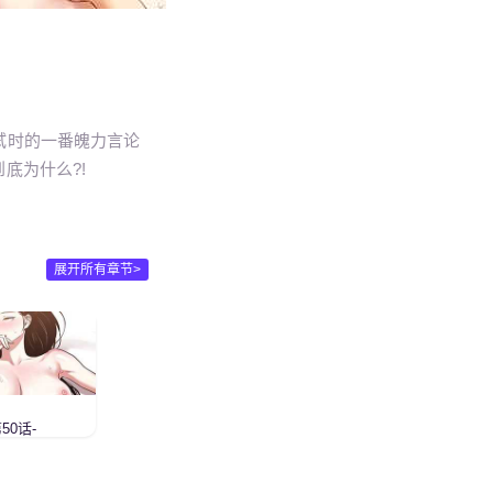
试时的一番魄力言论
底为什么?!
展开所有章节>
50话-