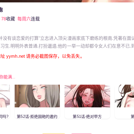
砲
78
收藏
每周六
连载
.并没有谈恋爱的打算"立志进入顶尖漫画家底下磨练的根南.凭著在面
习生.明明外表普通.打扮邋遢.他的一举一动却都令女人们在意不已.到
 yymh.net 请务必截图保存，以免丢失。
你能满...
同吗?
第52话-拒绝固砲的邀约
第51话-绝对甲方
第