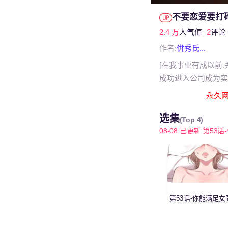
不要恋爱要打
2.4 万
人气值
2
评论
作者:
倂秀氏...
[在我事业有成以前
成功进入公司成为实
永久网址
选集
(Top 4)
08-08 已更新 第53话-
第53话-你能满足女