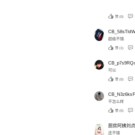
赞 (
0
)
CB_S8sTIdW
超级不错.
赞 (
1
)
CB_p7s9RQ
可以
赞 (
0
)
CB_N3z6ks
不怎么样
赞 (
0
)
厨房阿姨刘
还不错