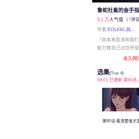
鲁蛇社畜的金手
9.1 万
人气值
17
评
作者:
EOLKKI,尚...
「妳本来就该和我打
能力替自己过往所受
永久网址 y
选集
(Top 4)
08-01 已更新 第80话-
第80话-看清楚谁才