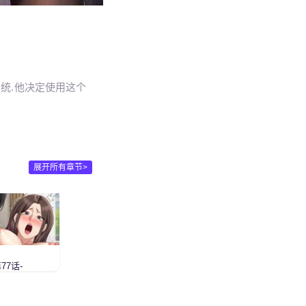
统.他决定使用这个
展开所有章节>
77话-