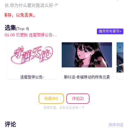
长.你为什么要对我这么好-?"
必截图保存，以免丢失。
选集
(Top 4)
展开所有章节>
01-08 已更新 连载暂停公告-...
连载暂停公告-
第61话-幸福悸动的所有元素
收藏(
94
)
评论(2)
觉得不错，点击关注支持一下
评论
倒序浏览