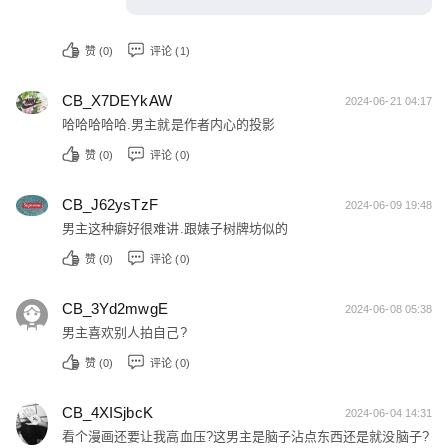
赞 (
0
)
评论 (1)
CB_X7DEYkAW
2024-06-21 04:17
哈哈哈哈哈.男主就是作者内心的投影
赞 (
0
)
评论 (0)
CB_J62ysTzF
2024-06-09 19:48
男主这种癖好很难讲.跟婊子树牌坊似的
赞 (
0
)
评论 (0)
CB_3Yd2mwgE
2024-06-08 05:38
男主喜欢别人拍自己?
赞 (
0
)
评论 (0)
CB_4XISjbcK
2024-06-04 14:31
看个漫画还要让我高血压?这男主是脑子沾点东西还是就没脑子?