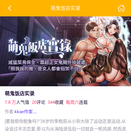
萌鬼饭店实录
萌鬼饭店实录
7.8 万
人气值
20
评论
344
收藏
每周六
连载
作者:
kkae作家...
[要我帮你脱鲁吗?"26岁的李皓辰从小到大除了运动还是运动.从
没谈过半次恋爱.原以为从海陆退伍后一切就会一帆风顺.然而退