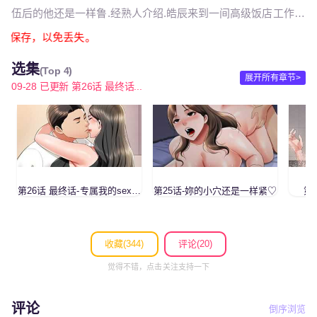
伍后的他还是一样鲁.经熟人介绍.皓辰来到一间高级饭店工作.
并在客房里遇到了一个女孩-在女孩的帮助下.他重生为了猎慾杀
必截图保存，以免丢失。
手!
选集
(Top 4)
展开所有章节>
09-28 已更新 第26话 最终话...
第26话 最终话-专属我的sex王
第25话-妳的小穴还是一样紧♡
第
男友
收藏(
344
)
评论(20)
觉得不错，点击关注支持一下
评论
倒序浏览