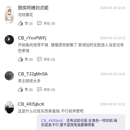
厨房阿姨刘贞妮
2024-09-28 02:20
完结撒花
赞 (
3
)
评论 (0)
CB_rYxvPWFj
2024-09-14 10:13
开始画风觉得不错. 慢慢感觉偷懒了.新增加的女配进入设定也有
些牵强
赞 (
0
)
评论 (0)
CB_TJ2gMn5A
2024-09-02 14:11
男主顾虑太多
赞 (
0
)
评论 (0)
CB_4XISjbcK
2024-09-02 04:12
这是什么垃圾东西真能拖.不行就停更吧
CB_4XISjbcK：
还有这脸也是.全角色一样的脸.画
的是真不行.要不是限免我都懒得看