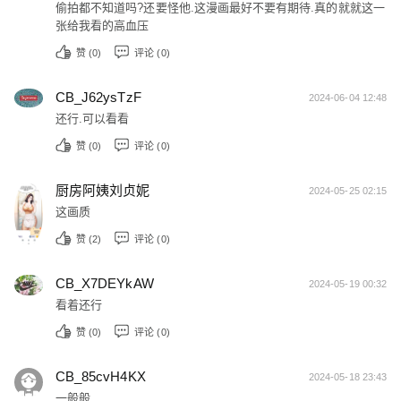
偷拍都不知道吗?还要怪他.这漫画最好不要有期待.真的就就这一
张给我看的高血压
赞 (
0
)
评论 (0)
CB_J62ysTzF
2024-06-04 12:48
还行.可以看看
赞 (
0
)
评论 (0)
厨房阿姨刘贞妮
2024-05-25 02:15
这画质
赞 (
2
)
评论 (0)
CB_X7DEYkAW
2024-05-19 00:32
看着还行
赞 (
0
)
评论 (0)
CB_85cvH4KX
2024-05-18 23:43
一般般