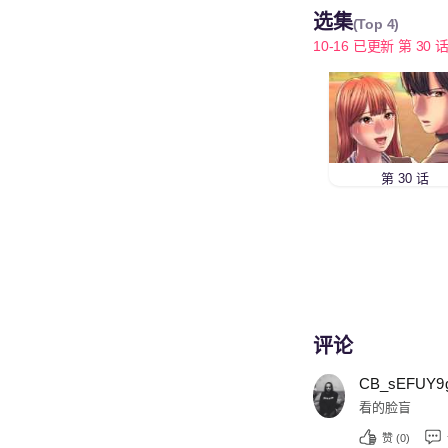
选集
(Top 4)
10-16 已更新 第 30 话.
第 30 话
评论
CB_sEFUY9
看的脸盲
赞 (
0
)