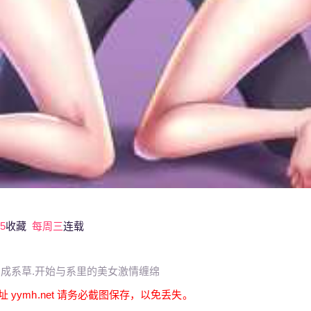
5
收藏
每周三
连载
成系草.开始与系里的美女激情缠绵
mh.net 请务必截图保存，以免丢失。