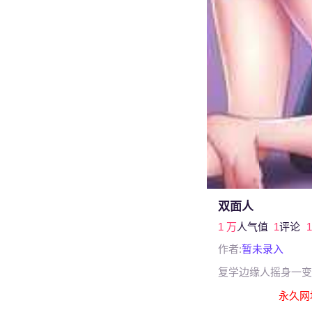
双面人
1 万
人气值
1
评论
1
作者:
暂未录入
复学边缘人摇身一变
永久网址 yy