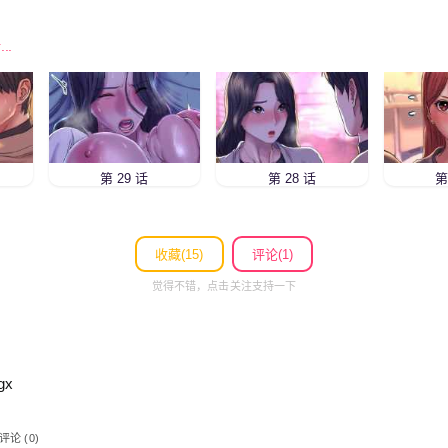
..
第 29 话
第 28 话
第
收藏(
15
)
评论(1)
觉得不错，点击关注支持一下
gx
评论 (0)