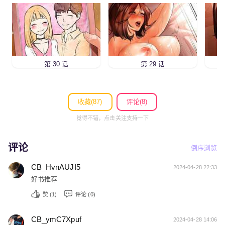
第 30 话
第 29 话
收藏(
87
)
评论(8)
觉得不错，点击关注支持一下
评论
倒序浏览
CB_HvnAUJI5
2024-04-28 22:33
好书推荐
赞 (
1
)
评论 (0)
CB_ymC7Xpuf
2024-04-28 14:06