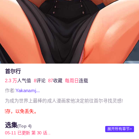
首尔行
2.3 万
人气值
8
评论
87
收藏
每周日
连载
作者:
Yakanamj...
为成为世界上最棒的成人漫画家他决定前往首尔寻找灵感!
截图保存，以免丢失。
选集
(Top 4)
展开所有章节>
05-11 已更新 第 30 话...