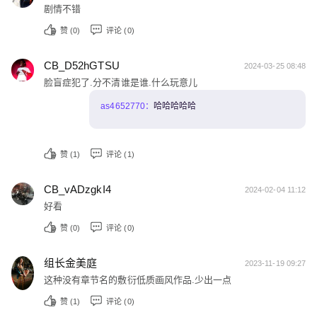
剧情不错
赞 (
0
)
评论 (0)
CB_D52hGTSU
2024-03-25 08:48
脸盲症犯了.分不清谁是谁.什么玩意儿
as4652770：
哈哈哈哈哈
赞 (
1
)
评论 (1)
CB_vADzgkI4
2024-02-04 11:12
好看
赞 (
0
)
评论 (0)
组长金美庭
2023-11-19 09:27
这种没有章节名的敷衍低质画风作品.少出一点
赞 (
1
)
评论 (0)