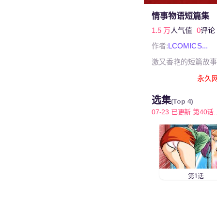
情事物语短篇集
1.5 万
人气值
0
评论
作者:
LCOMICS...
激又香艳的短篇故事
永久网址
选集
(Top 4)
07-23 已更新 第40话..
第1话