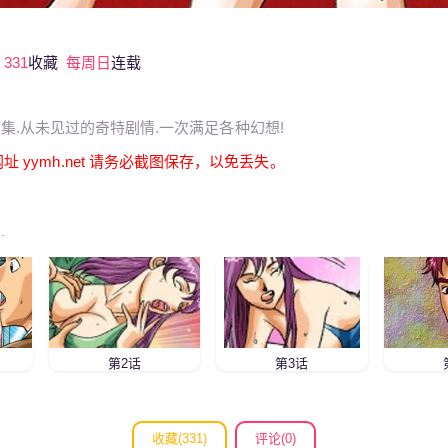
331
收藏
每周日
连载
集.从未见过的奇特剧情.一次满足各种幻想!
 yymh.net 请务必截图保存，以免丢失。
.
第2话
第3话
收藏(
331
)
评论(0)