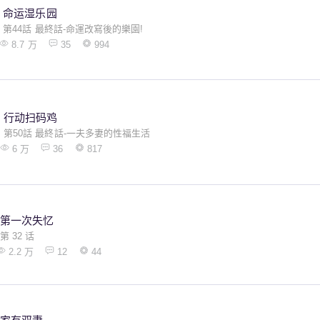
命运湿乐园
第44話 最終話-命運改寫後的樂園!
8.7 万
35
994
行动扫码鸡
第50話 最終話-一夫多妻的性福生活
6 万
36
817
第一次失忆
第 32 话
2.2 万
12
44