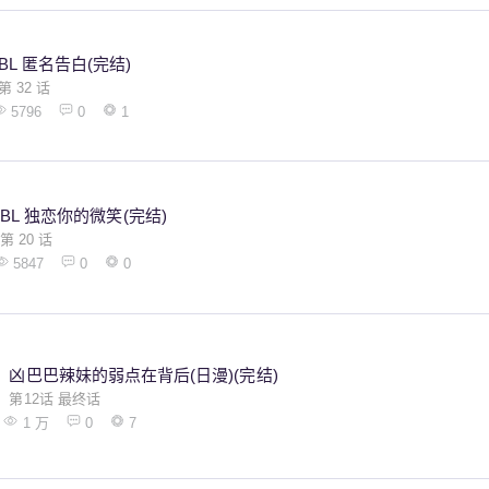
BL 匿名告白(完结)
第 32 话
5796
0
1
BL 独恋你的微笑(完结)
第 20 话
5847
0
0
凶巴巴辣妹的弱点在背后(日漫)(完结)
第12话 最终话
1 万
0
7