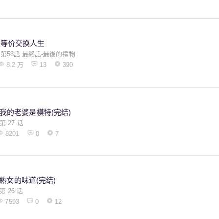
等价交换人生
第58話 最終話-最後的禮物
8.2 万
13
390
我的老婆是模特(完结)
第 27 话
8201
0
7
熟女的味道(完结)
第 26 话
7593
0
12