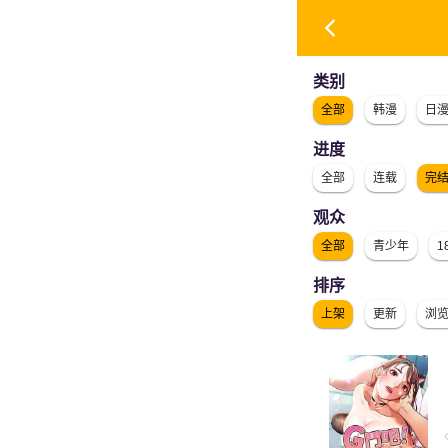
类别
全部
韩漫
日
进度
全部
连载
完
观众
全部
青少年
1
排序
上架
更新
浏