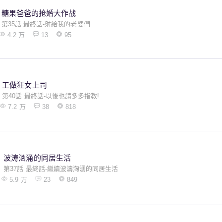
糖果爸爸的抢婚大作战
第35話 最終話-射給我的老婆們
4.2 万
13
95
工做狂女上司
第40話 最終話-以後也請多多指教!
7.2 万
38
818
波涛汹涌的同居生活
第37話 最終話-繼續波濤洶湧的同居生活
5.9 万
23
849