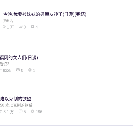
今晚.我要被妹妹的男朋友睡了(日漫)(完结)
第6话
1 万
0
4
福冈的女人们(日漫)
后记3
8325
0
1
难以克制的欲望
50 难以克制的欲望
3.1 万
5
196