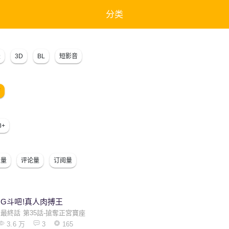
分类
漫
3D
BL
短影音
结
8+
览量
评论量
订阅量
G斗吧!真人肉搏王
最終話 第35話-搶奪正宮寶座
3.6 万
3
165