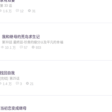
家有双妻
第 33 话
1.6 万
12
31
我和继母的荒岛求生记
第30話 最終話-珍貴的緣分以及平凡的幸福
10.1 万
57
933
找回自我
[完结] 第25话
1.4 万
3
21
当初恋变成继母