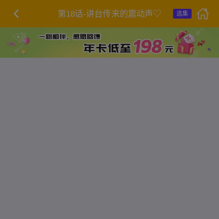
第18话-讲台传来的震动声♡
选集