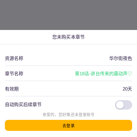
您未购买本章节
资源名称
华尔街夜色
章节名称
第18话-讲台传来的震动声♡
有效期
20天
自动购买后续章节
看评论(
0
)
上一篇
下一篇
亲爱的，您好像还
未登录
账号
去登录
发射