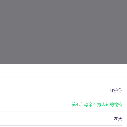
守护你
第4话-母亲不为人知的祕密
20天