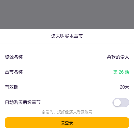
您未购买本章节
资源名称
柔软的爱人
章节名称
第 26 话
有效期
20天
自动购买后续章节
看评论(
0
)
上一篇
下一篇
亲爱的，您好像还
未登录
账号
去登录
发射