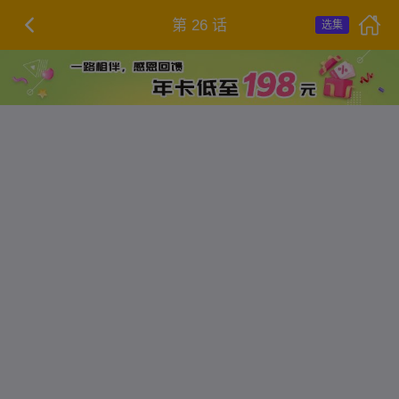
第 26 话
选集