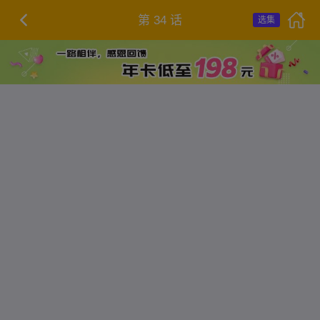
第 34 话
选集