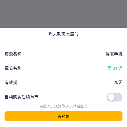
您未购买本章节
资源名称
催眠手机
章节名称
第 34 话
有效期
20天
自动购买后续章节
看评论(
0
)
上一篇
下一篇
亲爱的，您好像还
未登录
账号
去登录
发射