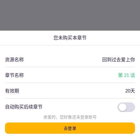
您未购买本章节
资源名称
回到过去爱上你
章节名称
第 21 话
有效期
20天
自动购买后续章节
看评论(
0
)
上一篇
下一篇
亲爱的，您好像还
未登录
账号
去登录
发射