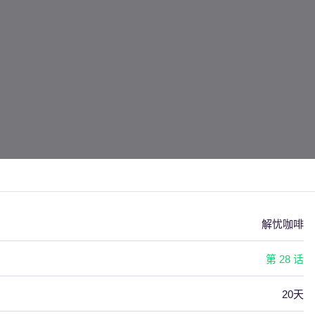
解忧咖啡
第 28 话
20天