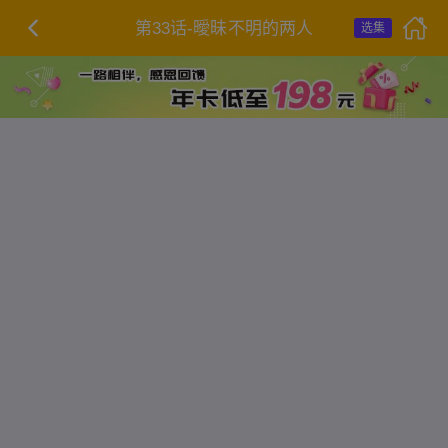
第33话-曖昧不明的两人
选集