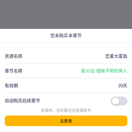
您未购买本章节
资源名称
恋爱大富翁
章节名称
第33话-曖昧不明的两人
有效期
20天
自动购买后续章节
看评论(
0
)
上一篇
下一篇
亲爱的，您好像还
未登录
账号
去登录
发射