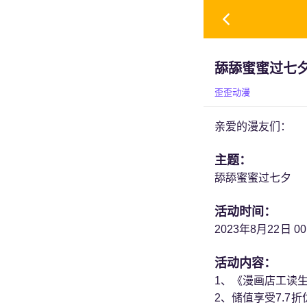
舔舔蜜蜜过七
歪歪动漫
亲爱的漫友们：
主题：
舔舔蜜蜜过七夕
活动时间：
2023年8月22日 00
活动内容：
1、《漫画店工读
2、储值享受7.7折