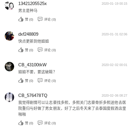
13421205525x
2020-01-19 00:15
男主是种马
赞 (
0
)
评论 (0)
dxf248809
2020-01-31 02:06
快点更新到他姐姐
赞 (
0
)
评论 (0)
CB_43100tkW
2020-02-02 00:01
姐姐不要，要这破鞋？
赞 (
0
)
评论 (0)
CB_576478TQ
2020-02-06 08:27
我觉得剧情可以让志豪找多熙，多熙关门志豪骨折多熙送他去医
院重归与好做了男女朋友，好了之后冬天来了去泰国度假洒店里
啪啪
赞 (
0
)
评论 (0)