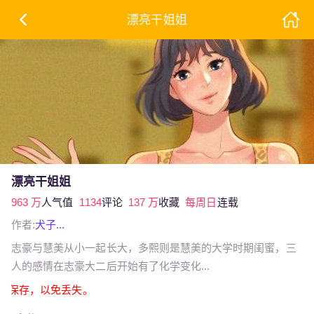
漂亮干姐姐
漂亮干姐姐
963 万
人气值
1134
评论
137 万
收藏
每周日
连载
作者:
犬子...
志豪与慧美从小一起长大，多熙则是慧美的大学时期闺蜜，三
人的感情在志豪大二后开始有了化学变化...
截图保存，以免丢失。