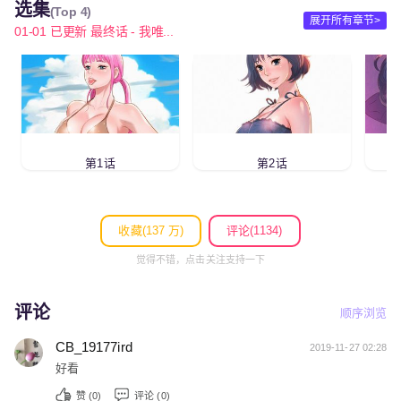
选集
(Top 4)
展开所有章节>
01-01 已更新 最终话 - 我唯...
第1话
第2话
收藏(
137 万
)
评论(1134)
觉得不错，点击关注支持一下
评论
顺序浏览
CB_19177ird
2019-11-27 02:28
好看
赞 (
0
)
评论 (0)