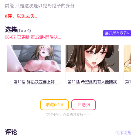
前缘.只是这次是以继母继子的身分-
必截图保存，以免丢失。
选集
(Top 4)
展开所有章节>
08-07 已更新 第12话-醉后决...
第12话-醉后决定要上妳
第11话-希望此刻有人能陪我
第10
收藏(
340
)
评论(0)
觉得不错，点击关注支持一下
评论
倒序浏览