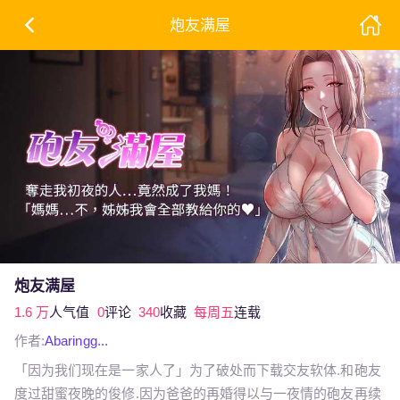
炮友满屋
炮友满屋
1.6 万
人气值
0
评论
340
收藏
每周五
连载
作者:
Abaringg...
「因为我们现在是一家人了」为了破处而下载交友软体.和砲友
度过甜蜜夜晚的俊修.因为爸爸的再婚得以与一夜情的砲友再续