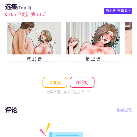
选集
(Top 4)
展开所有章节>
08-05 已更新 第 13 话...
第 13 话
第 12 话
收藏(
6
)
评论(0)
觉得不错，点击关注支持一下
评论
倒序浏览