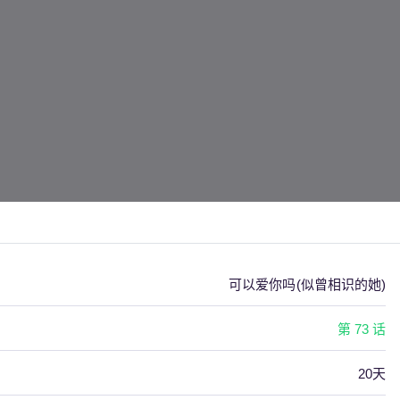
可以爱你吗(似曾相识的她)
第 73 话
20天